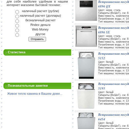
Встраиваемая посу
для себя наиболее удобным в нашем
интернет магазине бытовой технике:
6896 QX
Цвет: нерж. сталь
наличный расчет (рубли)
Габариты (ВxШxГ), см: 81
наличный расчет (доллары)
Вместимость, комплекто
Потребление воды, л: 14
безналичный расчет
Тип машины: полновстр
Яndex-деньги
Встраиваемая посу
Web Money
6896 SX
другое
Цвет: нерж. сталь
Габариты (ВxШxГ), см: 81
Вместимость, комплекто
Потребление воды, л: 14
Тип машины: полновстр
Статистика
Встраиваемая посу
5152
Цвет: белый
Габариты (ВxШxГ), см: 81
Вместимость, комплекто
Потребление воды, л: 13
Тип машины: полновстр
Встраиваемая посу
Познавательные заметки
5195
Цвет: белый
Живое тепло камина в Вашем доме...
Габариты (ВxШxГ), см: 81
Вместимость, комплекто
Потребление воды, л: 13
Тип машины: полновстр
Встраиваемая посу
6454
Цвет: белый
Габариты (ВxШxГ), см: 81
Вместимость, комплекто