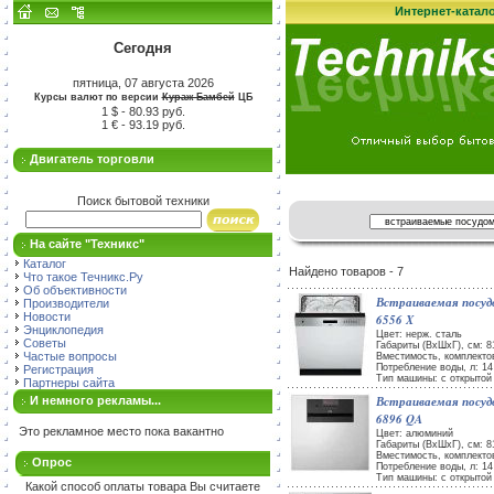
Интернет-катал
Сегодня
пятница, 07 августа 2026
Курсы валют по версии
Кураж-Бамбей
ЦБ
1 $ - 80.93 руб.
1 € - 93.19 руб.
Двигатель торговли
Поиск бытовой техники
На сайте "Техникс"
Каталог
Найдено товаров - 7
Что такое Течникс.Ру
Об объективности
Встраиваемая посу
Производители
Новости
6556 X
Энциклопедия
Цвет: нерж. сталь
Советы
Габариты (ВxШxГ), см: 81
Частые вопросы
Вместимость, комплекто
Потребление воды, л: 14
Регистрация
Тип машины: с открытой
Партнеры сайта
Встраиваемая посу
И немного рекламы...
6896 QA
Это рекламное место пока вакантно
Цвет: алюминий
Габариты (ВxШxГ), см: 81
Вместимость, комплекто
Опрос
Потребление воды, л: 14
Тип машины: с открытой
Какой способ оплаты товара Вы считаете