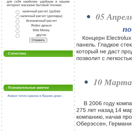
для себя наиболее удобным в нашем
интернет магазине бытовой технике:
наличный расчет (рубли)
05 Апрел
наличный расчет (доллары)
безналичный расчет
по
Яndex-деньги
Web Money
другое
Концерн Electrolux
панель. Гладкое сте
который не даст про
Статистика
позволит с легкост
10 Марта
Познавательные заметки
Живое тепло камина в Вашем доме...
В 2006 году компан
275 лет назад 14 ма
компанию, начав про
Оберэссен, Германи