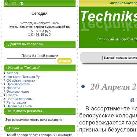
Интернет-катал
Сегодня
четверг, 06 августа 2026
Курсы валют по версии
Кураж-Бамбей
ЦБ
1 $ - 80.93 руб.
1 € - 93.19 руб.
Двигатель торговли
Поиск бытовой техники
На сайте "Техникс"
Каталог
Что такое Течникс.Ру
Об объективности
20 Апреля 2
Производители
Новости
Энциклопедия
в
Советы
Частые вопросы
Регистрация
Партнеры сайта
В ассортименте наш
И немного рекламы...
белорусские холоди
Это рекламное место пока вакантно
сопровождается гара
признаны безусло
Опрос
Какой способ оплаты товара Вы считаете