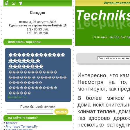
Интернет-катал
Сегодня
пятница, 07 августа 2026
Курсы валют по версии
Кураж-Бамбей
ЦБ
1 $ - 80.93 руб.
1 € - 93.19 руб.
Двигатель торговли
�������������
������ �
��������
�������������
Интересно, что кам
������ � ��������
Несмотря на то,
���������
�������������
монтируют, как пре
������
В более мягком е
kaminline.ru
дома исключительно
Поиск бытовой техники
климат теплее, дома
газ здорово доро
На сайте "Техникс"
Каталог
несколько затрудн
Что такое Течникс.Ру