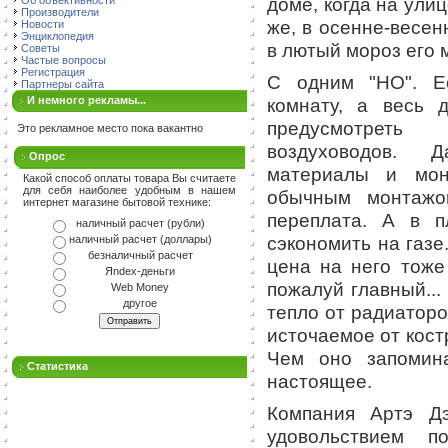
доме, когда на ули
Об объективности
Производители
же, в осенне-весе
Новости
Энциклопедия
в лютый мороз его 
Советы
Частые вопросы
Регистрация
С одним "НО". Е
Партнеры сайта
И немного рекламы...
комнату, а весь 
предусмотреть
Это рекламное место пока вакантно
воздуховодов. 
Опрос
материалы и мон
Какой способ оплаты товара Вы считаете
для себя наиболее удобным в нашем
обычным монтажо
интернет магазине бытовой технике:
переплата. А в п
наличный расчет (рубли)
сэкономить на газе
наличный расчет (доллары)
безналичный расчет
цена на него тоже
Яndex-деньги
пожалуй главный...
Web Money
другое
тепло от радиаторо
источаемое от костр
Чем оно запомина
Статистика
настоящее.
Компания Артэ Д
удовольствием п