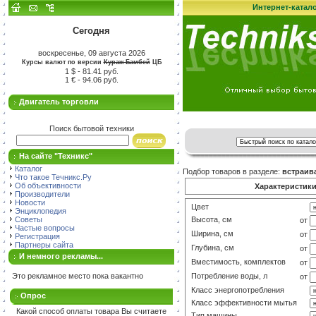
Интернет-катал
Сегодня
воскресенье, 09 августа 2026
Курсы валют по версии
Кураж-Бамбей
ЦБ
1 $ - 81.41 руб.
1 € - 94.06 руб.
Двигатель торговли
Поиск бытовой техники
На сайте "Техникс"
Каталог
Подбор товаров в разделе:
встраив
Что такое Течникс.Ру
Об объективности
Характеристик
Производители
Новости
Цвет
от
Энциклопедия
Советы
Высота, см
от
Частые вопросы
Ширина, см
от
Регистрация
Партнеры сайта
Глубина, см
от
И немного рекламы...
Вместимость, комплектов
от
Это рекламное место пока вакантно
Потребление воды, л
от
Класс энергопотребления
от
Опрос
Класс эффективности мытья
от
Какой способ оплаты товара Вы считаете
Тип машины
от