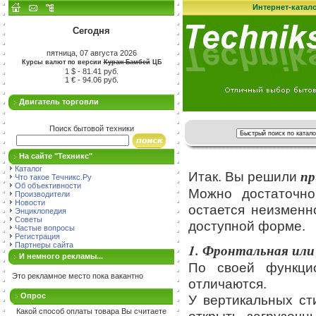
Интернет-катал
Сегодня
пятница, 07 августа 2026
Курсы валют по версии
Кураж-Бамбей
ЦБ
1 $ - 81.41 руб.
1 € - 94.06 руб.
Двигатель торговли
Поиск бытовой техники
На сайте "Техникс"
Каталог
пр
Итак. Вы решили
Что такое Течникс.Ру
Об объективности
Можно достаточно
Производители
Новости
остается неизменн
Энциклопедия
Советы
доступной форме.
Частые вопросы
Регистрация
Партнеры сайта
1. Фронтальная или
И немного рекламы...
По своей функцио
Это рекламное место пока вакантно
отличаются.
Опрос
У вертикальных ст
Какой способ оплаты товара Вы считаете