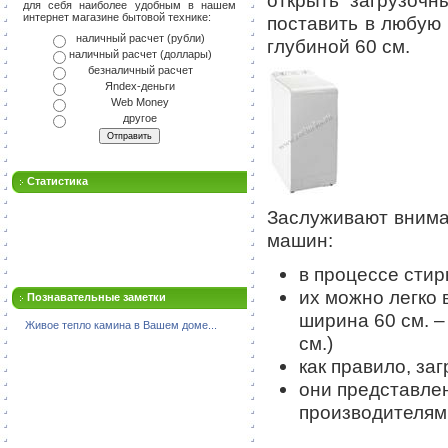
открыть загрузоч
для себя наиболее удобным в нашем
интернет магазине бытовой технике:
поставить в любую 
наличный расчет (рубли)
глубиной 60 см.
наличный расчет (доллары)
безналичный расчет
Яndex-деньги
Web Money
другое
Статистика
Заслуживают вним
машин:
в процессе стир
их можно легко 
Познавательные заметки
ширина 60 см. –
Живое тепло камина в Вашем доме...
см.)
как правило, за
они представле
производителям