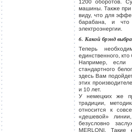
1200 оборотов. С
машины. Также при
виду, что для эфф
барабана, и что
электроэнергии.
6. Какой брэнд выбр
Теперь необходи
единственного, кто
Например, если
стандартного белог
здесь Вам подойдет
этих производител
и 10 лет.
У немецких же пр
традиции, методи
относится к совс
«дешевой» линии,
безусловно засл
MERLONI. Такие е