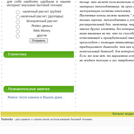
толще, что может положительно ска
для себя наиболее удобным в нашем
интернет магазине бытовой технике:
материал теплообменника, на срок
эксплуатация системы отопления.
наличный расчет (рубли)
Настенные котлы можно назвать ";к
наличный расчет (доллары)
только горелка, теплообменник и ус
безналичный расчет
расширительный бак, манометр, те
Яndex-деньги
многие другие элементы, без котор
Web Money
ваше внимание на то, что по способ
другое
естественной и принудительной тяг
происходит с помощью вентилятора,
традиционного дымохода, так как п
коаксиальный дымоход, для которог
Статистика
Если же газа нет, то вариантов ос
на жидкое топливо и газ, твердото
Познавательные заметки
Живое тепло камина в Вашем доме...
Каталог моде
Techniks
- расскажите о своем опыте использования бытовой техники.