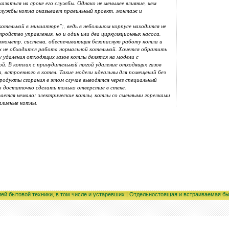
заться на сроке его службы. Однако не меньшее влияние, чем
 службы котла оказывает правильный проект, монтаж и
отельной в миниатюре";, ведь в небольшом корпусе находится не
тройство управления, но и один или два циркуляционных насоса,
рмометр, система, обеспечивающая безопасную работу котла и
ых не обходится работа нормальной котельной. Хочется обратить
у удаления отходящих газов котлы делятся на модели с
ой. В котлах с принудительной тягой удаление отходящих газов
 встроенного в котел. Такие модели идеальны для помещений без
родукты сгорания в этом случае выводятся через специальный
о достаточно сделать только отверстие в стене.
тается немало: электрические котлы, котлы со сменными горелками
пливные котлы.
лей бытовой техники, в том числе и устаревших | Отдельностоящая и встраиваемая бы