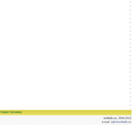
товая техника
techniks.ru
, 2004-2013
info@techniks.ru
e-mail: