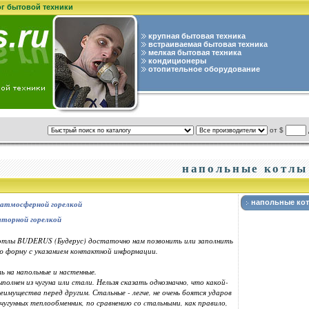
ог бытовой техники
крупная бытовая техника
встраиваемая бытовая техника
мелкая бытовая техника
кондиционеры
отопительное оборудование
от $
напольные котлы
напольные ко
 атмосферной горелкой
яторной горелкой
котлы BUDERUS (Будерус) достаточно нам позвонить или заполнить
ю форму с указанием контактной информации.
ь на напольные и настенные.
полнен из чугуна или стали. Нельзя сказать однозначно, что какой-
мущества перед другим. Стальные - легче, не очень боятся ударов
У чугунных теплообменник, по сравнению со cтальными, как правило,