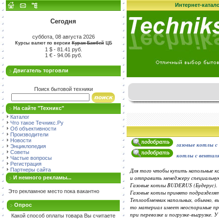
Интернет-катал
Сегодня
суббота, 08 августа 2026
Курсы валют по версии
Кураж-Бамбей
ЦБ
1 $ - 81.41 руб.
1 € - 94.06 руб.
Двигатель торговли
Поиск бытовой техники
На сайте "Техникс"
Каталог
Что такое Течникс.Ру
Об объективности
Производители
Новости
газовые котлы с
Энциклопедия
Советы
котлы с вентил
Частые вопросы
Регистрация
Партнеры сайта
Для того чтобы купить напольные 
и отправить менеджеру специальну
И немного рекламы...
Газовые котлы BUDERUS (Будерус).
Это рекламное место пока вакантно
Газовые котлы принято подразделят
Теплообменник напольных, обычно, вы
Опрос
то материал имеет неоспоримые преи
при перевозке и погрузке-выгрузке. 
Какой способ оплаты товара Вы считаете