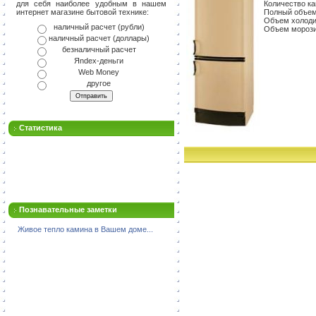
Количество ка
для себя наиболее удобным в нашем
Полный объем,
интернет магазине бытовой технике:
Объем холоди
наличный расчет (рубли)
Объем морози
наличный расчет (доллары)
безналичный расчет
Яndex-деньги
Web Money
другое
Статистика
Познавательные заметки
Живое тепло камина в Вашем доме...