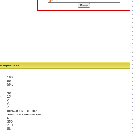
актеристики
186
60
59.5
40
ч
13
2
A
2
полуавтоматически
электромеханический
6
358
270
88