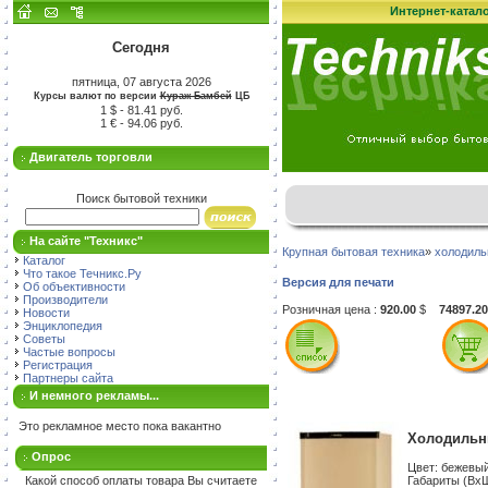
Интернет-катал
Сегодня
пятница, 07 августа 2026
Курсы валют по версии
Кураж-Бамбей
ЦБ
1 $ - 81.41 руб.
1 € - 94.06 руб.
Двигатель торговли
Поиск бытовой техники
На сайте "Техникс"
Крупная бытовая техника
»
холодиль
Каталог
Что такое Течникс.Ру
Версия для печати
Об объективности
Производители
Розничная цена :
920.00
$
74897.20
Новости
Энциклопедия
Советы
Частые вопросы
Регистрация
Партнеры сайта
И немного рекламы...
Это рекламное место пока вакантно
Холодильни
Опрос
Цвет: бежевы
Габариты (ВxШx
Какой способ оплаты товара Вы считаете