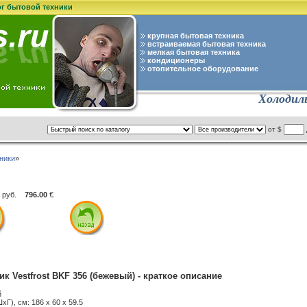
ог бытовой техники
крупная бытовая техника
встраиваемая бытовая техника
мелкая бытовая техника
кондиционеры
отопительное оборудование
Холодиль
от $
ники
»
руб.
796.00
€
к Vestfrost BKF 356 (бежевый) - краткое описание
й
Г), см: 186 x 60 x 59.5