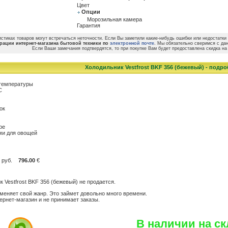
Цвет
Опции
Морозильная камера
Гарантия
стиках товаров могут встречаться неточности. Если Вы заметили какие-нибудь ошибки или недостатки 
рации интернет-магазина бытовой техники по
электронной почте
. Мы обязательно сверимся с да
Если Ваши замечания подтвердятся, то при покупке Вам будет предоставлена скидка на 
Холодильник Vestfrost BKF 356 (бежевый) - подр
 температуры
С
ок
ре
ами для овощей
руб.
796.00
€
 Vestfrost BKF 356 (бежевый) не продается.
меняет свой жанр. Это займет довольно много времени.
тернет-магазин и не принимает заказы.
В наличии на ск