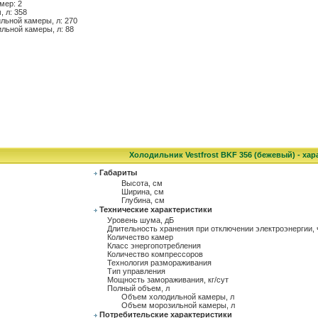
мер: 2
 л: 358
льной камеры, л: 270
льной камеры, л: 88
Холодильник Vestfrost BKF 356 (бежевый) - хар
Габариты
Высота, см
Ширина, см
Глубина, см
Технические характеристики
Уровень шума, дБ
Длительность хранения при отключении электроэнергии, 
Количество камер
Класс энергопотребления
Количество компрессоров
Технология размораживания
Тип управления
Мощность замораживания, кг/сут
Полный объем, л
Объем холодильной камеры, л
Объем морозильной камеры, л
Потребительские характеристики