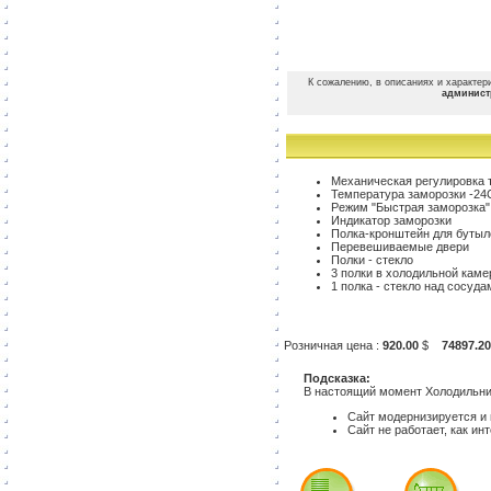
К сожалению, в описаниях и характери
админист
Механическая регулировка
Температура заморозки -24
Режим "Быстрая заморозка"
Индикатор заморозки
Полка-кронштейн для бутыл
Перевешиваемые двери
Полки - стекло
3 полки в холодильной каме
1 полка - стекло над сосуд
Розничная цена :
920.00
$
74897.20
Подсказка:
В настоящий момент Холодильник
Сайт модернизируется и 
Сайт не работает, как ин