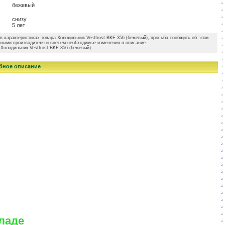
бежевый
снизу
5 лет
в характеристиках товара Холодильник Vestfrost BKF 356 (бежевый), просьба сообщить об этом
нными производителя и внесем необходимые изменения в описание.
Холодильник Vestfrost BKF 356 (бежевый).
обное описание
ладе