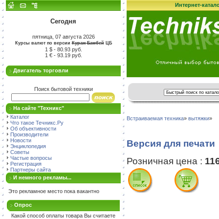
Интернет-катал
Сегодня
пятница, 07 августа 2026
Курсы валют по версии
Кураж-Бамбей
ЦБ
1 $ - 80.93 руб.
1 € - 93.19 руб.
Двигатель торговли
Поиск бытовой техники
На сайте "Техникс"
Каталог
Встраиваемая техника
»
вытяжки
»
Что такое Течникс.Ру
Об объективности
Производители
Новости
Версия для печати
Энциклопедия
Советы
Частые вопросы
Розничная цена :
11
Регистрация
Партнеры сайта
И немного рекламы...
Это рекламное место пока вакантно
Опрос
Какой способ оплаты товара Вы считаете