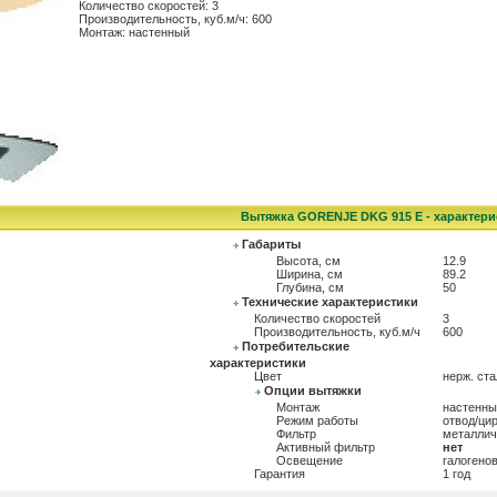
Количество скоростей: 3
Производительность, куб.м/ч: 600
Монтаж: настенный
Вытяжка GORENJE DKG 915 E - характери
Габариты
Высота, см
12.9
Ширина, см
89.2
Глубина, см
50
Технические характеристики
Количество скоростей
3
Производительность, куб.м/ч
600
Потребительские
характеристики
Цвет
нерж. ст
Опции вытяжки
Монтаж
настенны
Режим работы
отвод/ци
Фильтр
металлич
Активный фильтр
нет
Освещение
галогено
Гарантия
1 год