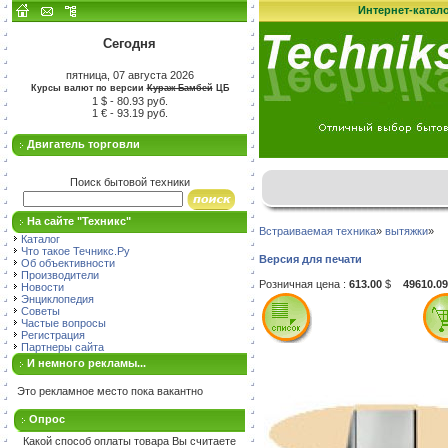
Интернет-катал
Сегодня
пятница, 07 августа 2026
Курсы валют по версии
Кураж-Бамбей
ЦБ
1 $ - 80.93 руб.
1 € - 93.19 руб.
Двигатель торговли
Поиск бытовой техники
На сайте "Техникс"
Встраиваемая техника
»
вытяжки
»
Каталог
Что такое Течникс.Ру
Версия для печати
Об объективности
Производители
Розничная цена :
613.00
$
49610.09
Новости
Энциклопедия
Советы
Частые вопросы
Регистрация
Партнеры сайта
И немного рекламы...
Это рекламное место пока вакантно
Опрос
Какой способ оплаты товара Вы считаете