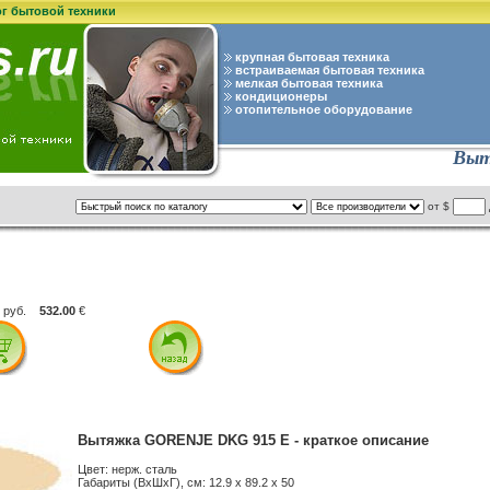
ог бытовой техники
крупная бытовая техника
встраиваемая бытовая техника
мелкая бытовая техника
кондиционеры
отопительное оборудование
Выт
от $
руб.
532.00
€
Вытяжка GORENJE DKG 915 E - краткое описание
Цвет: нерж. сталь
Габариты (ВxШxГ), см: 12.9 x 89.2 x 50