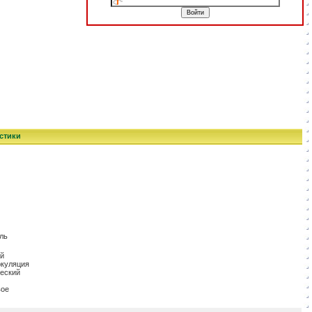
стики
аль
й
ркуляция
еский
вое