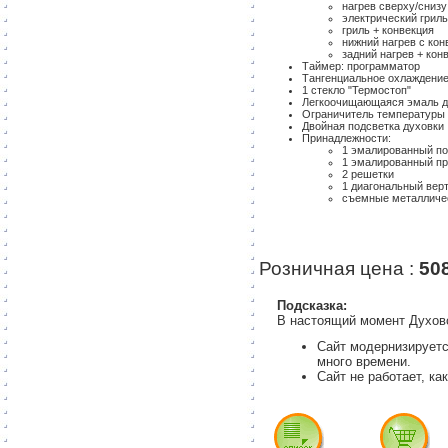
нагрев сверху/снизу
электрический грил
гриль + конвекция
нижний нагрев с кон
задний нагрев + кон
Таймер: программатор
Тангенциальное охлаждени
1 стекло "Термостоп"
Легкоочищающаяся эмаль д
Ограничитель температуры
Двойная подсветка духовки
Принадлежности:
1 эмалированный п
1 эмалированный пр
2 решетки
1 диагональный вер
съемные металличе
Розничная цена :
50
Подсказка:
В настоящий момент Духов
Сайт модернизируетс
много времени.
Сайт не работает, ка