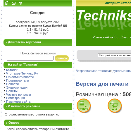
Интернет-катал
Сегодня
воскресенье, 09 августа 2026
Курсы валют по версии
Кураж-Бамбей
ЦБ
1 $ - 81.41 руб.
1 € - 94.06 руб.
Двигатель торговли
Поиск бытовой техники
На сайте "Техникс"
Каталог
Встраиваемая техника
»
духовые ш
Что такое Течникс.Ру
Об объективности
Производители
Версия для печати
Новости
Энциклопедия
Советы
Розничная цена :
50
Частые вопросы
Регистрация
Партнеры сайта
И немного рекламы...
Это рекламное место пока вакантно
Опрос
Какой способ оплаты товара Вы считаете