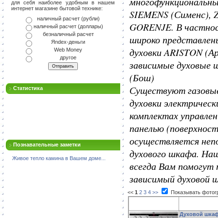
многофункциональн
для себя наиболее удобным в нашем
интернет магазине бытовой технике:
SIEMENS (Сименс), 
наличный расчет (рубли)
GORENJE. В частнос
наличный расчет (доллары)
безналичный расчет
широко представлен
Яndex-деньги
духовки ARISTON (А
Web Money
другое
зависимые духовые
(Бош)
Существуют газовые
Статистика
духовки электрическ
комплектах управлен
панелью (поверхнос
осуществляется неп
Познавательные заметки
духового шкафа. Н
Живое тепло камина в Вашем доме...
всегда Вам помогут
зависимый духовой 
<<
1
2
3
4
>>
Показывать фотог
Духовой шкаф