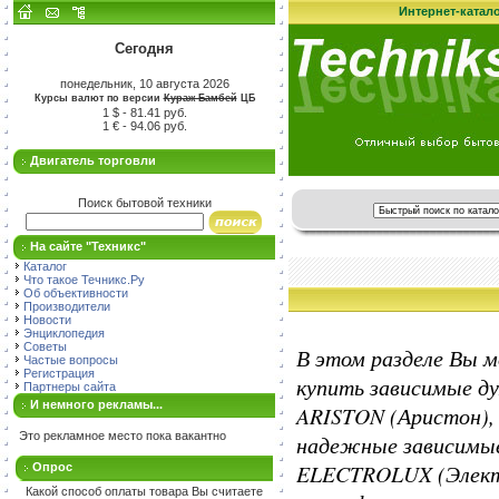
Интернет-катал
Сегодня
понедельник, 10 августа 2026
Курсы валют по версии
Кураж-Бамбей
ЦБ
1 $ - 81.41 руб.
1 € - 94.06 руб.
Двигатель торговли
Поиск бытовой техники
На сайте "Техникс"
Каталог
Что такое Течникс.Ру
Об объективности
Производители
Новости
Энциклопедия
Советы
В этом разделе Вы 
Частые вопросы
Регистрация
купить зависимые д
Партнеры сайта
И немного рекламы...
ARISTON (Аристон),
Это рекламное место пока вакантно
надежные зависимые
ELECTROLUX (Элект
Опрос
Какой способ оплаты товара Вы считаете