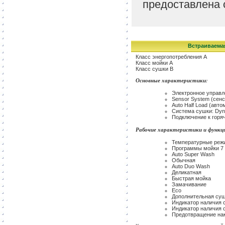
предоставлена 
Встраиваема
Класс энергопотребления A
Класс мойки A
Класс сушки B
Основные характеристики:
Электронное управ
Sensor System (сен
Auto Half Load (ав
Система сушки: Dyn
Подключение к горя
Рабочие характеристики и функц
Температурные режи
Программы мойки 7
Auto Super Wash
Обычная
Auto Duo Wash
Деликатная
Быстрая мойка
Замачивание
Eco
Дополнительная с
Индикатор наличия 
Индикатор наличия 
Предотвращение на