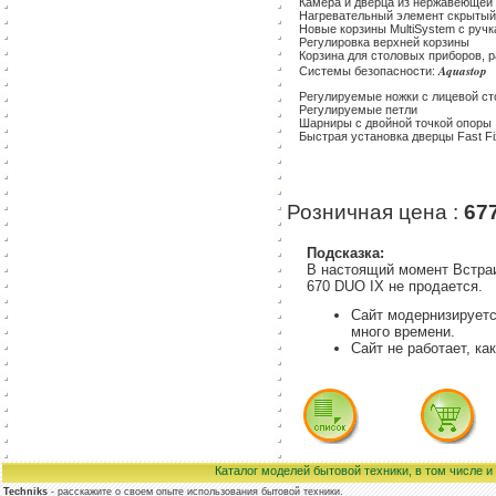
Камера и дверца из нержавеющей
Нагревательный элемент скрыты
Новые корзины MultiSystem с руч
Регулировка верхней корзины
Корзина для столовых приборов, 
Aquastop
Системы безопасности:
Регулируемые ножки с лицевой с
Регулируемые петли
Шарниры с двойной точкой опоры
Быстрая установка дверцы Fast Fi
Розничная цена :
67
Подсказка:
В настоящий момент Встр
670 DUO IX не продается.
Сайт модернизируетс
много времени.
Сайт не работает, ка
Каталог моделей бытовой техники, в том числе 
Techniks
- расскажите о своем опыте использования бытовой техники.