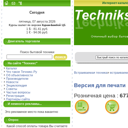
Интернет-катал
Сегодня
пятница, 07 августа 2026
Курсы валют по версии
Кураж-Бамбей
ЦБ
1 $ - 81.41 руб.
1 € - 94.06 руб.
Двигатель торговли
Поиск бытовой техники
На сайте "Техникс"
Каталог
Что такое Течникс.Ру
Встраиваемая техника
»
встраиваем
Об объективности
Производители
Новости
Версия для печати
Энциклопедия
Советы
Частые вопросы
Розничная цена :
67
Регистрация
Партнеры сайта
И немного рекламы...
Это рекламное место пока вакантно
Опрос
Какой способ оплаты товара Вы считаете