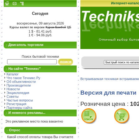
Интернет-катал
Сегодня
воскресенье, 09 августа 2026
Курсы валют по версии
Кураж-Бамбей
ЦБ
1 $ - 81.41 руб.
1 € - 94.06 руб.
Двигатель торговли
Поиск бытовой техники
На сайте "Техникс"
Каталог
Что такое Течникс.Ру
Встраиваемая техника
»
встраиваем
Об объективности
Производители
Новости
Версия для печати
Энциклопедия
Советы
Частые вопросы
Розничная цена :
10
Регистрация
Партнеры сайта
И немного рекламы...
Это рекламное место пока вакантно
Опрос
Какой способ оплаты товара Вы считаете