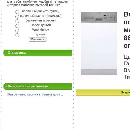
для себя наиболее удобным в нашем
интернет магазине бытовой технике:
наличный расчет (рубли)
В
наличный расчет (доллары)
п
безналичный расчет
Яndex-деньги
м
Web Money
другое
8
о
Статистика
Цв
Га
Вм
Ти
Познавательные заметки
Встра
Живое тепло камина в Вашем доме...