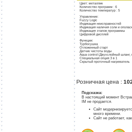
Цвет: металлик
Количество программ : 6
Количество температур : 5
Управление:
Fuzzy Logic
Индикация неисправностей
Индикация наличия соли и ополас
Индикация этапов программы
Цифровой дисплей
Функции:
Турбосушка
Отложенный старт
Датчик чистоты воды
Aqua сontrol (Двухслойный шланг
Специальная опция 3 в 1
Скрытый проточный нагреватель
Розничная цена :
10
Подсказка:
В настоящий момент Встра
IM не продается.
Сайт модернизируетс
много времени.
Сайт не работает, ка