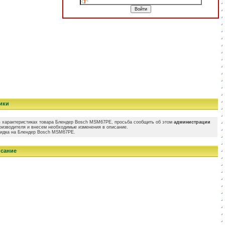
ики
и в характеристиках товара Блендер Bosch MSM67PE, просьба сообщить об этом
администрации
оизводителя и внесем необходимые изменения в описание.
скидка на Блендер Bosch MSM67PE.
исание