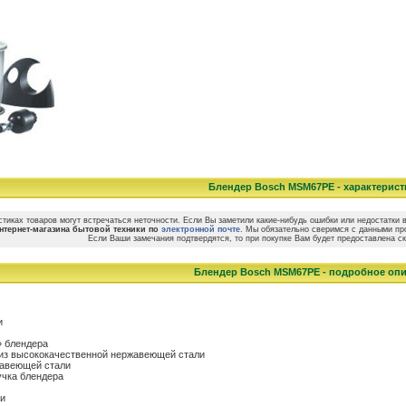
Блендер Bosch MSM67PE - характерист
стиках товаров могут встречаться неточности. Если Вы заметили какие-нибудь ошибки или недостатк
нтернет-магазина бытовой техники по
электронной почте
. Мы обязательно сверимся с данными пр
Если Ваши замечания подтвердятся, то при покупке Вам будет предоставлена 
Блендер Bosch MSM67PE - подробное оп
и
» блендера
из высококачественной нержавеющей стали
жавеющей стали
учка блендера
и