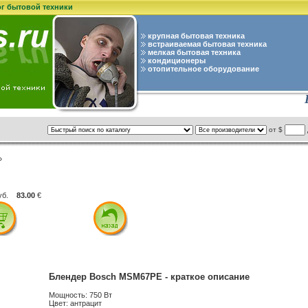
ог бытовой техники
крупная бытовая техника
встраиваемая бытовая техника
мелкая бытовая техника
кондиционеры
отопительное оборудование
от $
»
уб.
83.00
€
Блендер Bosch MSM67PE - краткое описание
Мощность: 750 Вт
Цвет: антрацит