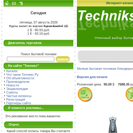
Интернет-катал
Сегодня
пятница, 07 августа 2026
Курсы валют по версии
Кураж-Бамбей
ЦБ
1 $ - 80.93 руб.
1 € - 93.19 руб.
Двигатель торговли
Поиск бытовой техники
На сайте "Техникс"
Мелкая бытовая техника
»
блендеры
Каталог
Что такое Течникс.Ру
Версия для печати
Об объективности
Производители
Розничная цена :
95.00
$
7688.35
р
Новости
Энциклопедия
Советы
Частые вопросы
Регистрация
Партнеры сайта
И немного рекламы...
Это рекламное место пока вакантно
Опрос
Какой способ оплаты товара Вы считаете