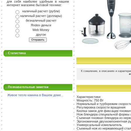
для себя наиболее удобным в нашем
интернет магазине бытовой технике:
наличный расчет (рубли)
наличный расчет (доллары)
безналичный расчет
Яndex-деньги
Web Money
другое
Статистика
К сожалению, в описаниях и характери
и
Познавательные заметки
Живое тепло камина в Вашем доме...
Характеристики:
Мощность: 750 Вт
Нормальный и турборежим скорост
Регулировка скорости вращения
Кнопка-замок для фиксации «ножки
Нож блендера специальной формы 
Съемная «ножка» блендера из нер
Эргономичная двухкомпонентная р
Универсальный измельчитель
Съемный нож из нержавеющей стал