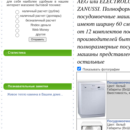
AEG или ELECTROLU
для себя наиболее удобным в нашем
интернет магазине бытовой технике:
ZANUSSI. Полнофор
наличный расчет (рубли)
посудомоечные маши
наличный расчет (доллары)
безналичный расчет
имеют ширину 60 см
Яndex-деньги
от 12 комплектов по
Web Money
другое
производителей быт
полноразмерные пос
машины представлен
Статистика
остальные
Показывать фотографии
Посудомоечна
Цвет: белый
Познавательные заметки
Габариты (ВxШxГ
Вместимость, к
Живое тепло камина в Вашем доме...
Посудомоечна
Цвет: белый
Габариты (ВxШx