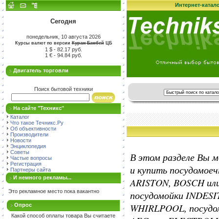
Интернет-катал
Сегодня
понедельник, 10 августа 2026
Курсы валют по версии
Кураж-Бамбей
ЦБ
1 $ - 82.17 руб.
1 € - 94.84 руб.
Двигатель торговли
Поиск бытовой техники
На сайте "Техникс"
Каталог
Что такое Течникс.Ру
Об объективности
Производители
Новости
Энциклопедия
Советы
В этом разделе Вы 
Частые вопросы
Регистрация
и купить посудомое
Партнеры сайта
И немного рекламы...
ARISTON, BOSCH ил
Это рекламное место пока вакантно
посудомойки INDESI
WHIRLPOOL, посудо
Опрос
Какой способ оплаты товара Вы считаете