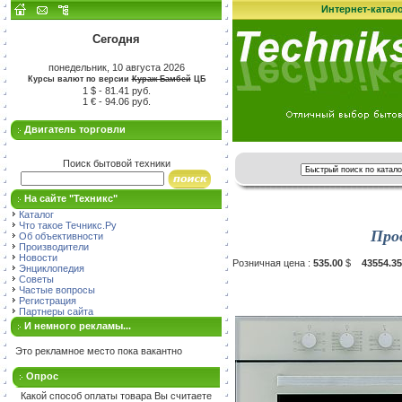
Интернет-катал
Сегодня
понедельник, 10 августа 2026
Курсы валют по версии
Кураж-Бамбей
ЦБ
1 $ - 81.41 руб.
1 € - 94.06 руб.
Двигатель торговли
Поиск бытовой техники
На сайте "Техникс"
Каталог
Что такое Течникс.Ру
Про
Об объективности
Производители
Новости
Розничная цена :
535.00
$
43554.35
Энциклопедия
Советы
Частые вопросы
Регистрация
Партнеры сайта
И немного рекламы...
Это рекламное место пока вакантно
Опрос
Какой способ оплаты товара Вы считаете