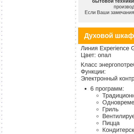
бытовой техники
производ
Если Ваши замечания 
Духовой шкаф 
Линия Experience 
Цвет: опал
Класс энергопотр
Функции:
Электронный конт
6 программ:
Традицион
Одновреме
Гриль
Вентилиру
Пицца
Кондитерск