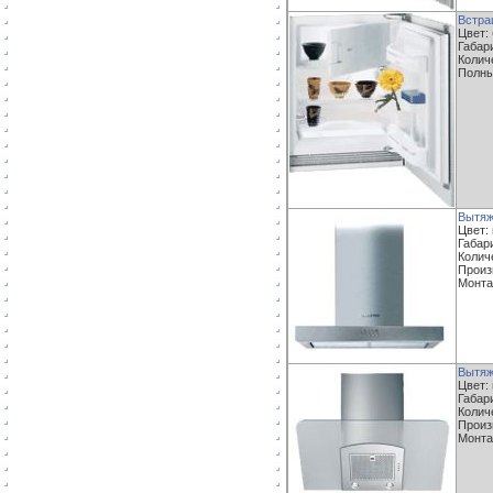
Встра
Цвет:
Габари
Колич
Полны
Вытяж
Цвет:
Габари
Колич
Произ
Монта
Вытяж
Цвет:
Габари
Колич
Произ
Монта