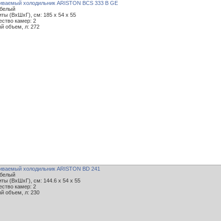
иваемый холодильник ARISTON BCS 333 B GE
 белый
ты (ВxШxГ), см: 185 x 54 x 55
ество камер: 2
й объем, л: 272
иваемый холодильник ARISTON BD 241
 белый
ты (ВxШxГ), см: 144.6 x 54 x 55
ество камер: 2
й объем, л: 230