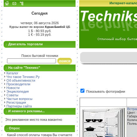
Интернет-катал
Сегодня
четверг, 06 августа 2026
Курсы валют по версии
Кураж-Бамбей
ЦБ
1 $ - 80.93 руб.
1 € - 93.19 руб.
Двигатель торговли
Поиск бытовой техники
На сайте "Техникс"
Каталог
Что такое Течникс.Ру
Об объективности
Производители
Новости
Энциклопедия
Показывать фотографии
Советы
Частые вопросы
Регистрация
Партнеры сайта
Встра
И немного рекламы...
Цвет:
Габари
Это рекламное место пока вакантно
Колич
Полны
Опрос
Какой способ оплаты товара Вы считаете