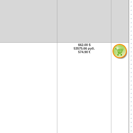
662.00 $
53575.66 руб.
574.90 €