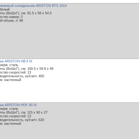
иваемый холодильник ARISTON BTS 1614
 белый
ты (ВxШxГ), см: 81.5 x 58 x 54.5
ество камер: 2
й объем, л: 98
ка ARISTON HB 6 IX
 нерж. сталь
ты (ВxШxГ), см: 100.5 x 59.8 x 49
ество скоростей: 13
водительность, куб.м/ч: 450
ж: настенный
ка ARISTON HDF 90 IX
 нерж. сталь
ты (ВxШxГ), см: 115 x 90 x 27
ество скоростей: 13
водительность, куб.м/ч: 620
ж: настенный