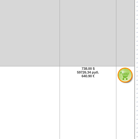
738.00 $
59726.34 руб.
640.90 €