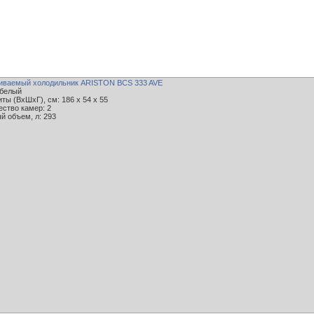
иваемый холодильник ARISTON BCS 333 AVE
 белый
ты (ВxШxГ), см: 186 x 54 x 55
ество камер: 2
й объем, л: 293