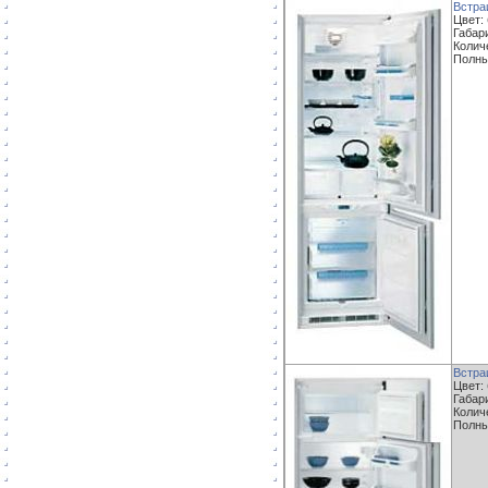
Встра
Цвет:
Габари
Колич
Полны
Встра
Цвет:
Габари
Колич
Полны