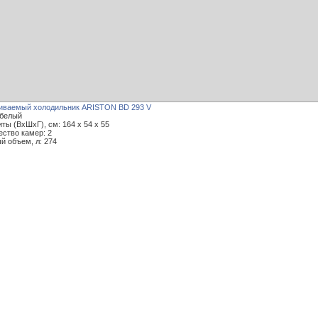
иваемый холодильник ARISTON BD 293 V
 белый
ты (ВxШxГ), см: 164 x 54 x 55
ество камер: 2
й объем, л: 274