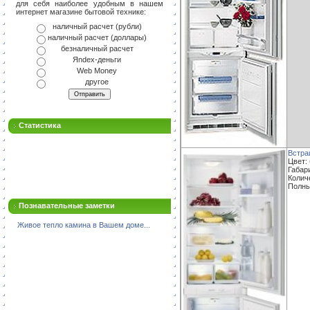
для себя наиболее удобным в нашем
интернет магазине бытовой технике:
наличный расчет (рубли)
наличный расчет (доллары)
безналичный расчет
Яndex-деньги
Web Money
другое
Статистика
Встра
Цвет:
Габари
Колич
Полны
Познавательные заметки
Живое тепло камина в Вашем доме...