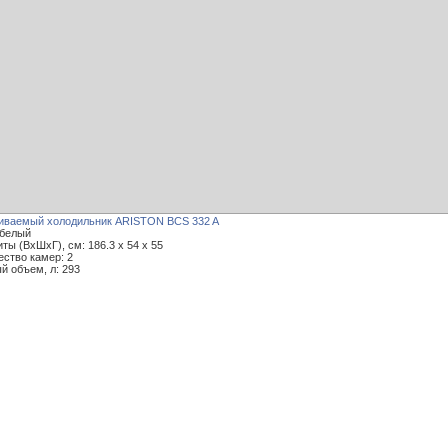
иваемый холодильник ARISTON BCS 332 A
 белый
ты (ВxШxГ), см: 186.3 x 54 x 55
ество камер: 2
й объем, л: 293