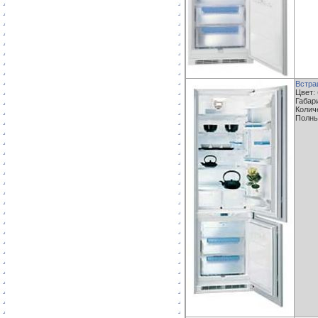
Встра
Цвет:
Габари
Колич
Полны