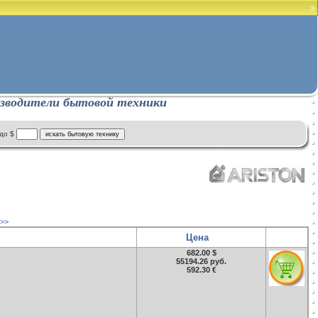
зводители бытовой техники
до $
>>
Цена
682.00 $
55194.26 руб.
592.30 €