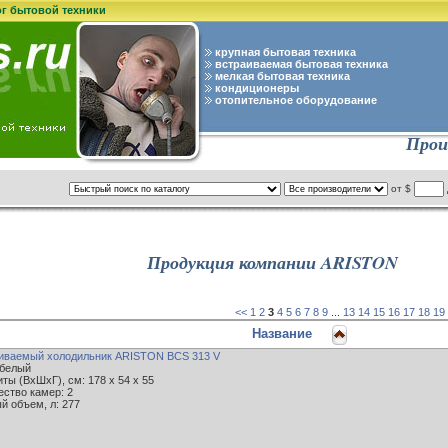
ог бытовой техники
крупная бытовая техника
встраиваемая бытовая техника
мелкая бытовая техника
кондиционеры
отопительное оборудование
Прои
от $
Продукция компании ARISTON
<<
1
2
3
4
5
6
7
8
9
...
13
14
15
16
17
18
19
Название
иваемый холодильник ARISTON BCS 313 V
 белый
ты (ВxШxГ), см: 178 x 54 x 55
ество камер: 2
й объем, л: 277