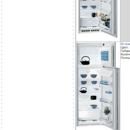
Встра
Цвет:
Габари
Колич
Полны