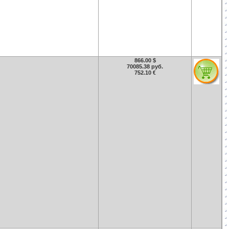
866.00 $
70085.38 руб.
752.10 €